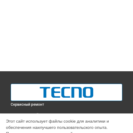
Сервисный ремонт
ВЫБЕРИ СВОЙ ГОРОД
Этот сайт использует файлы cookie для аналитики и
Ремонт вебкамеры ноутбука Tecno в
Краснодаре
обеспечения наилучшего пользовательского опыта.
Ремонт вебкамеры ноутбука Tecno в
Ростове-на-Дону