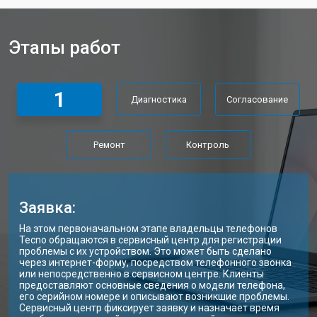
Замена материнской платы
от 2300 ₽
Заказать
Этапы работ
Замена матрицы ноутбука Tecno
от 2300 ₽
Заказать
Замена Wi-Fi ноутбука Tecno
от 2200 ₽
Заказать
1
Диагностика
Согласование
Ремонт цепи питания
от 3500 ₽
Заказать
Замена USB порта
от 2200 ₽
Заказать
Ремонт
Контроль
Замена звуковой карты
от 1700 ₽
Заказать
Замена кулера ноутбука Tecno
от 2600 ₽
Заказать
Заявка:
Замена микрофона
от 2600 ₽
Заказать
На этом первоначальном этапе владельцы телефонов
Tecno обращаются в сервисный центр для регистрации
Замена оперативной памяти
от 1100 ₽
Заказать
проблемы с их устройством. Это может быть сделано
через интернет-форму, посредством телефонного звонка
или непосредственно в сервисном центре. Клиенты
Прошивка BIOS ноутбука Tecno
от 1500 ₽
Заказать
предоставляют основные сведения о модели телефона,
его серийном номере и описывают возникшие проблемы.
Замена северного моста
от 3500 ₽
Заказать
Сервисный центр фиксирует заявку и назначает время