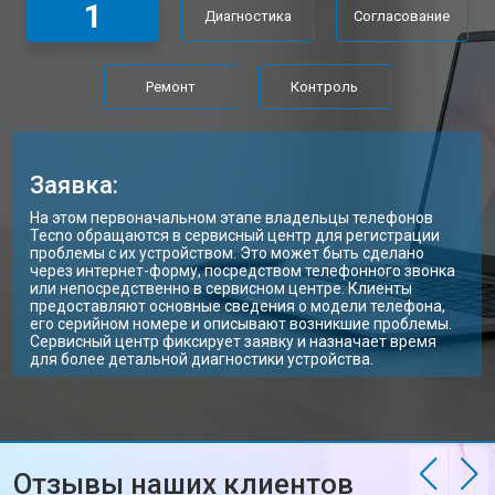
1
Диагностика
Согласование
Замена Wi-Fi ноутбука Tecno
от 2200 ₽
Заказать
Ремонт цепи питания
от 3500 ₽
Заказать
Ремонт
Контроль
Замена USB порта
от 2200 ₽
Заказать
Замена звуковой карты
от 1700 ₽
Заказать
Заявка:
Замена кулера ноутбука Tecno
от 2600 ₽
Заказать
На этом первоначальном этапе владельцы телефонов
Tecno обращаются в сервисный центр для регистрации
Замена оперативной памяти
от 1100 ₽
Заказать
проблемы с их устройством. Это может быть сделано
через интернет-форму, посредством телефонного звонка
или непосредственно в сервисном центре. Клиенты
Прошивка BIOS ноутбука Tecno
от 1500 ₽
Заказать
предоставляют основные сведения о модели телефона,
его серийном номере и описывают возникшие проблемы.
Замена северного моста
от 3500 ₽
Заказать
Сервисный центр фиксирует заявку и назначает время
для более детальной диагностики устройства.
Ремонт петель ноутбука Tecno
от 3990 ₽
Заказать
Отзывы наших клиентов