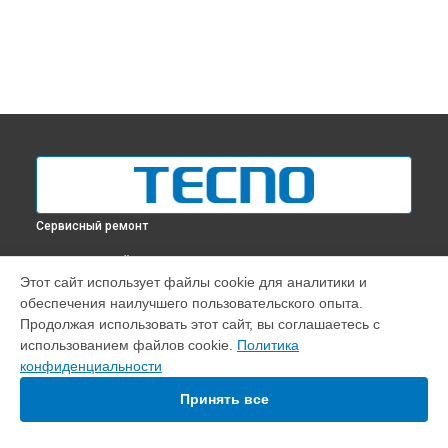
Сервисный ремонт
ВЫБЕРИ СВОЙ ГОРОД
Этот сайт использует файлы cookie для аналитики и
Замена микрофона ноутбука Tecno в
Краснодаре
обеспечения наилучшего пользовательского опыта.
Замена микрофона ноутбука Tecno в
Ростове-на-Дону
Продолжая использовать этот сайт, вы соглашаетесь с
Замена микрофона ноутбука Tecno в
Нижнем Новгороде
использованием файлов cookie.
Политика
конфиденциальности
Замена микрофона ноутбука Tecno в
Новосибирске
Замена микрофона ноутбука Tecno в
Челябинске
Принять все
Замена микрофона ноутбука Tecno в
Екатеринбурге
Замена микрофона ноутбука Tecno в
Казани