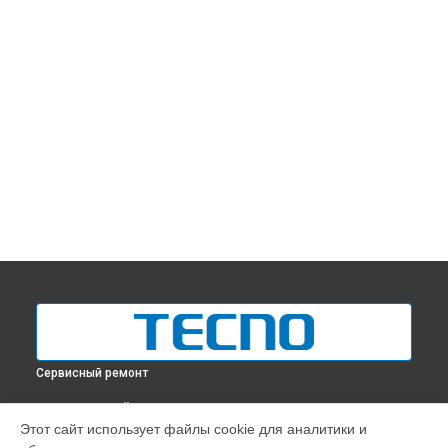
Сервисный ремонт
ВЫБЕРИ СВОЙ ГОРОД
Этот сайт использует файлы cookie для аналитики и
Замена стекла телефона CAMON 17 P Tecno в
Краснодаре